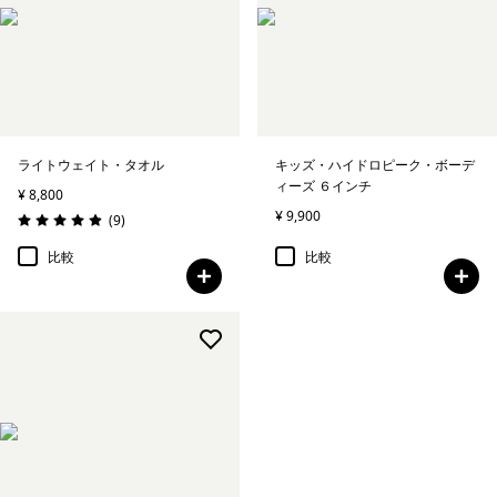
絞り込み
性別
絞り込み
キッズ
絞り込み
ライトウェイト・タオル
キッズ・ハイドロピーク・ボーデ
スポーツ
ィーズ ６インチ
¥ 8,800
¥ 9,900
レビュー
(9
)
絞り込み
特長
評価: 4.9 / 5
比較
比較
絞り込み
素材
絞り込み
フィット