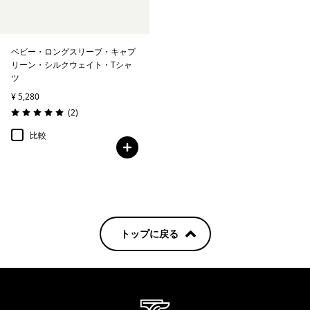
ベビー・ロングスリーブ・キャプ
リーン・シルクウェイト・Tシャ
ツ
¥ 5,280
レビュー
(2
)
評価: 5.0 / 5
比較
トップに戻る