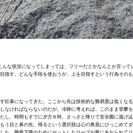
こんな状況になってしまっては、フリーだとかなんとか言って
目指す。どんな手段を使おうが、上を目指すという行為そのも
す狂暴になってきた。ここから先は技術的な難易度は低くなる
しなければならないのだが。冷静に考えれば、このまま登攀を
たし、時間もすでに夕方６時。さっさと降りて安全圏に逃げ込
もう目と鼻の先。帰るという選択肢は心の奥底にひっこめてダ
した。懸垂下降のためにセットしたロープが風にあおられてリ