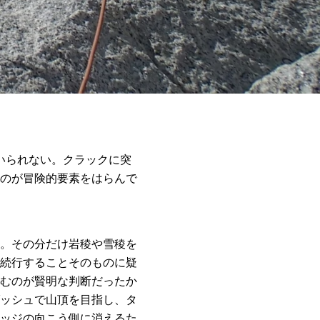
いられない。クラックに突
のが冒険的要素をはらんで
。その分だけ岩稜や雪稜を
続行することそのものに疑
むのが賢明な判断だったか
ッシュで山頂を目指し、タ
ッジの向こう側に消えるた