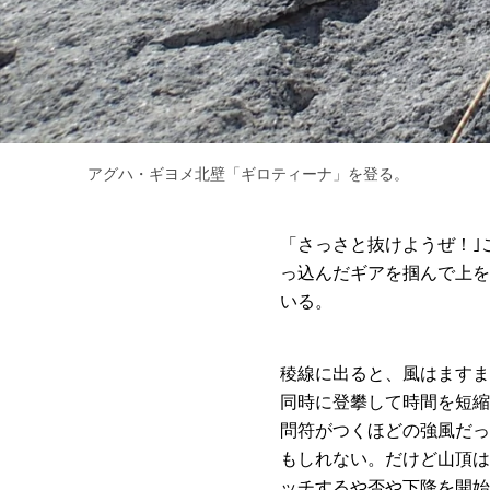
アグハ・ギヨメ北壁「ギロティーナ」を登る。
「さっさと抜けようぜ！｣
っ込んだギアを掴んで上を
いる。
稜線に出ると、風はますま
同時に登攀して時間を短縮
問符がつくほどの強風だっ
もしれない。だけど山頂は
ッチするや否や下降を開始