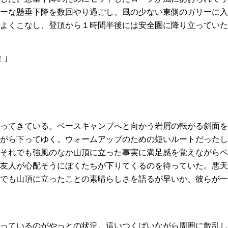
ーな懸垂下降を数回やり過ごし、風の少ない東側のガリーに入
よくこなし、登頂から１時間半後には安全圏に降り立っていた
！｣
ってきている。ベースキャンプへと向かう岩屑の転がる斜面を
がら下ってゆく。ウォームアップのための短いルートだったし
それでも強風のなか山頂に立った事実に満足感を覚えながらベ
友人が心配そうにぼくたちが下りてくるのを待っていた。悪天
でも山頂に立ったことの素晴らしさを語るが早いか、彼らが一
っているのがやっとの状況。這いつくばいながら周囲に散乱し