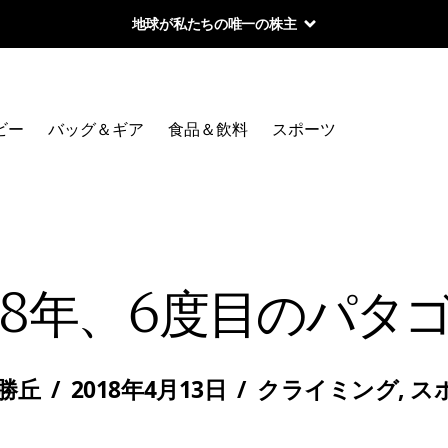
地球が私たちの唯一の株主
ビー
バッグ＆ギア
食品＆飲料
スポーツ
18年、6度目のパタ
 勝丘
/
2018年4月13日
/
クライミング
,
ス