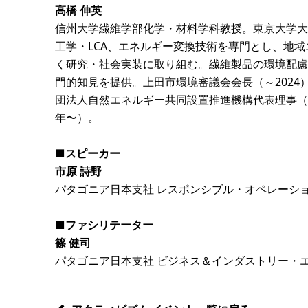
高橋 伸英
信州大学繊維学部化学・材料学科教授。東京大学大
工学・LCA、エネルギー変換技術を専門とし、地
く研究・社会実装に取り組む。繊維製品の環境配慮
門的知見を提供。上田市環境審議会会長（～202
団法人自然エネルギー共同設置推進機構代表理事（2
年〜）。
■スピーカー
市原 詩野
パタゴニア日本支社 レスポンシブル・オペレーシ
■ファシリテーター
篠 健司
パタゴニア日本支社 ビジネス＆インダストリー・