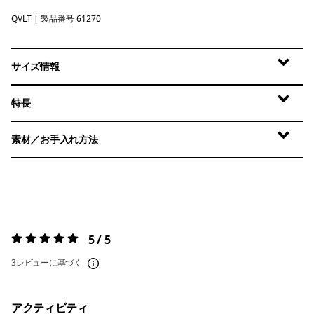
QVLT
Quiet Violet
| 製品番号 61270
サイズ情報
特長
素材／お手入れ方法
5 / 5
評価:
5 / 5
3レビューに基づく
アクティビティ