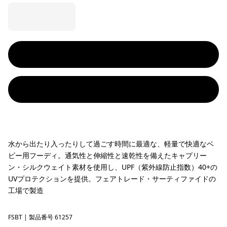
水から出たり入ったりして過ごす時間に最適な、軽量で快適なベ
ビー用フーディ。通気性と伸縮性と速乾性を備えたキャプリー
ン・シルクウェイト素材を使用し、UPF（紫外線防止指数）40+の
UVプロテクションを提供。フェアトレード・サーティファイドの
工場で製造
FSBT
Fitz Roy Superbloom: Early Teal
| 製品番号 61257