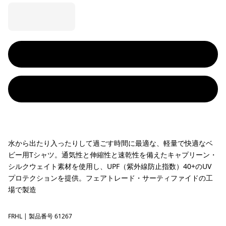
水から出たり入ったりして過ごす時間に最適な、軽量で快適なベ
ビー用Tシャツ。通気性と伸縮性と速乾性を備えたキャプリーン・
シルクウェイト素材を使用し、UPF（紫外線防止指数）40+のUV
プロテクションを提供。フェアトレード・サーティファイドの工
場で製造
FRHL
Fitz Roy Rays: Heirloom Peach
| 製品番号 61267