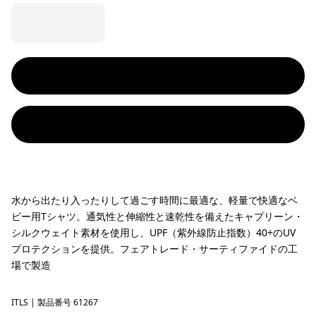
水から出たり入ったりして過ごす時間に最適な、軽量で快適なベ
ビー用Tシャツ。通気性と伸縮性と速乾性を備えたキャプリーン・
シルクウェイト素材を使用し、UPF（紫外線防止指数）40+のUV
プロテクションを提供。フェアトレード・サーティファイドの工
場で製造
ITLS
Island Turtle: Shore Blue
| 製品番号 61267