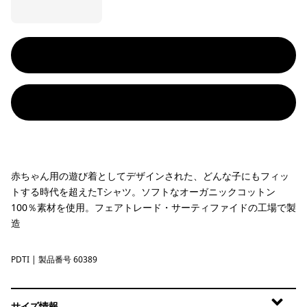
赤ちゃん用の遊び着としてデザインされた、どんな子にもフィッ
トする時代を超えたTシャツ。ソフトなオーガニックコットン
100％素材を使用。フェアトレード・サーティファイドの工場で製
造
PDTI
Pink Dolphins: Thin Ice
| 製品番号 60389
サイズ情報