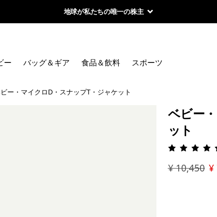
地球が私たちの唯一の株主
ビー
バッグ＆ギア
食品＆飲料
スポーツ
ベビー・マイクロD・スナップT・ジャケット
ベビー・
ット
評価: 4.
¥ 10,450
¥