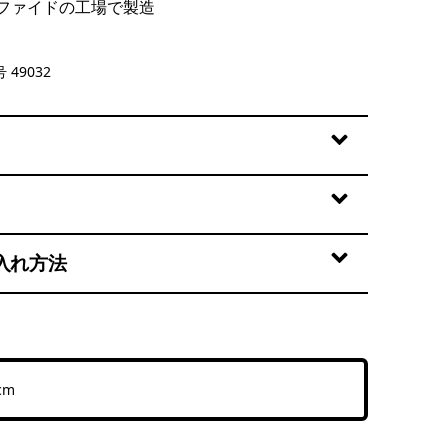
ファイドの工場で製造
ne
 49032
入れ方法
cm