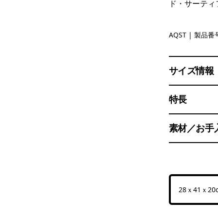
ド・サーティ
Aqua Sto
AQST
| 製品番号
サイズ情報
特長
素材／お手
28ｘ41ｘ20