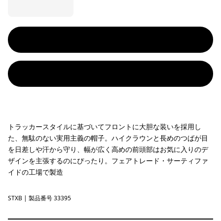
トラッカースタイルに基づいてフロントに大胆な装いを採用し
た、無駄のない実用主義の帽子。ハイクラウンと長めのつばが目
を日差しや汗から守り、幅が広く高めの前頭部はお気に入りのデ
ザインを主張するのにぴったり。フェアトレード・サーティファ
イドの工場で製造
STXB
Strata Text: Black
| 製品番号 33395