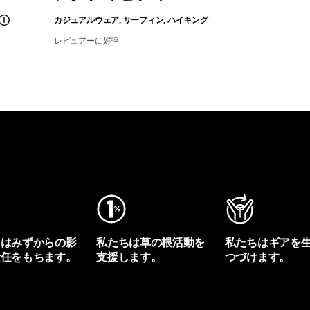
カジュアルウェア, サーフィン, ハイキング
レビュアーに好評
ちはみずからの影
私たちは草の根活動を
私たちはギアを
責任をもちます。
支援します。
つづけます。
プリントを見る
アクティビズムを見る
Worn Wearを見る