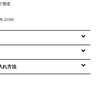
で製造
Green
 22765
入れ方法