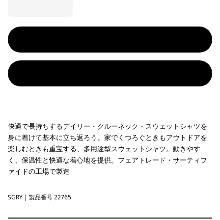
快適で長持ちするデイリー・クルーネック・スウェットシャツを
身に着けて基本に立ち返ろう。家でくつろぐときもアウトドアを
楽しむときも重宝する、多用途型スウェットシャツ。動きやす
く、保温性と快適な着心地を提供。フェアトレード・サーティフ
ァイドの工場で製造
SGRY
Salt Grey
| 製品番号 22765