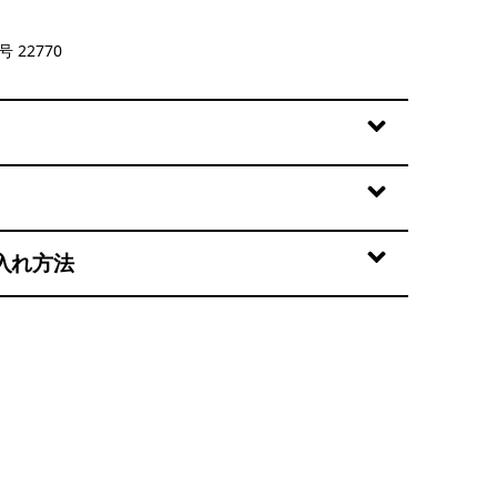
Green
 22770
入れ方法