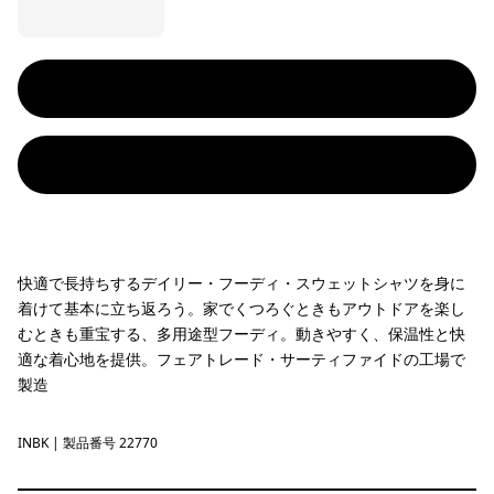
快適で長持ちするデイリー・フーディ・スウェットシャツを身に
着けて基本に立ち返ろう。家でくつろぐときもアウトドアを楽し
むときも重宝する、多用途型フーディ。動きやすく、保温性と快
適な着心地を提供。フェアトレード・サーティファイドの工場で
製造
INBK
Ink Black
| 製品番号 22770