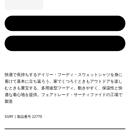
快適で長持ちするデイリー・フーディ・スウェットシャツを身に
着けて基本に立ち返ろう。家でくつろぐときもアウトドアを楽し
むときも重宝する、多用途型フーディ。動きやすく、保温性と快
適な着心地を提供。フェアトレード・サーティファイドの工場で
製造
SGRY
Salt Grey
| 製品番号 22770