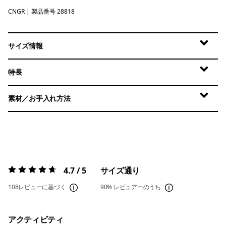
CNGR
Canopy Green
| 製品番号 28818
サイズ情報
特長
素材／お手入れ方法
4.7 / 5
サイズ通り
評価:
4.7 / 5
108レビューに基づく
90%
レビュアーのうち
アクティビティ