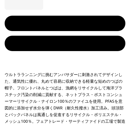
ウルトラランニングに挑むアンバサダーに刺激されてデザインし
た、通気性に優れ、丸めて容易に収納できる軽量な短めのつばの
帽子。フロントパネルとつばは、漁網をリサイクルして海洋プラ
スチック汚染の削減に貢献する、ネットプラス・ポストコンシュ
ーマーリサイクル・ナイロン100％のファイユを使用。PFASを意
図的に添加せず水分を弾くDWR（耐久性撥水）加工済み。頭頂部
とバックパネルは風通しを促進するリサイクル・ポリエステル・
メッシュ100％。フェアトレード・サーティファイドの工場で製造