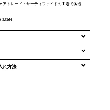
ェアトレード・サーティファイドの工場で製造
 Quiet Violet
 38364
入れ方法