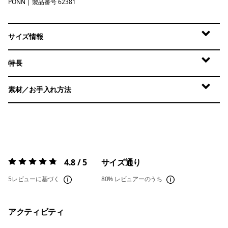
PONN
P-6 Logo: New Navy
| 製品番号 62381
サイズ情報
特長
素材／お手入れ方法
4.8 / 5
サイズ通り
評価:
4.8 / 5
5レビューに基づく
80%
レビュアーのうち
アクティビティ