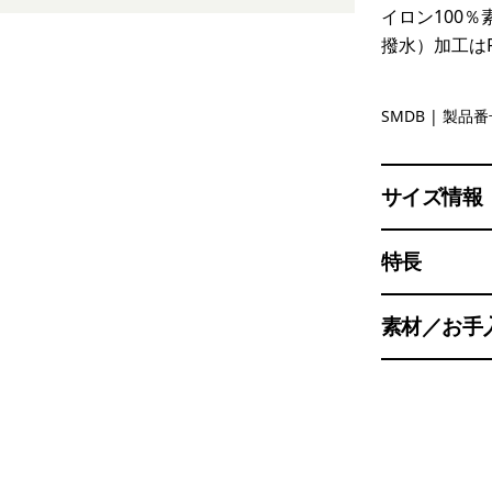
イロン100
撥水）加工は
Smolder B
SMDB
| 製品番号
サイズ情報
特長
素材／お手