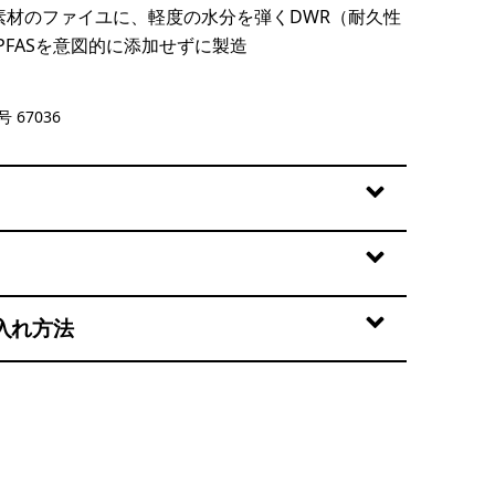
％素材のファイユに、軽度の水分を弾くDWR（耐久性
PFASを意図的に添加せずに製造
lue
 67036
入れ方法