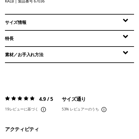
KALB
Kaleido: Black
| 製品番号 67036
サイズ情報
特長
素材／お手入れ方法
4.9 / 5
サイズ通り
評価:
4.9 / 5
19レビューに基づく
53%
レビュアーのうち
アクティビティ