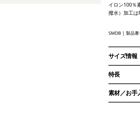
イロン100
撥水）加工は
Smolder B
SMDB
| 製品番号
サイズ情報
特長
素材／お手