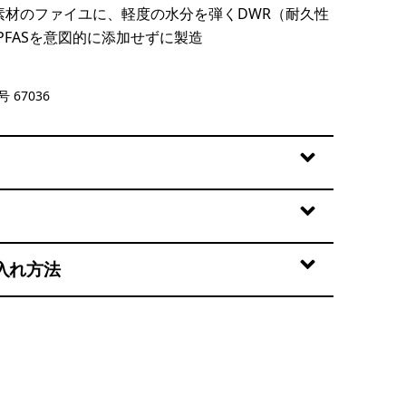
％素材のファイユに、軽度の水分を弾くDWR（耐久性
PFASを意図的に添加せずに製造
lue
 67036
入れ方法