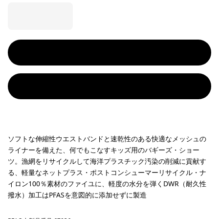
ソフトな伸縮性ウエストバンドと速乾性のある快適なメッシュの
ライナーを備えた、何でもこなすキッズ用のバギーズ・ショー
ツ。漁網をリサイクルして海洋プラスチック汚染の削減に貢献す
る、軽量なネットプラス・ポストコンシューマーリサイクル・ナ
イロン100％素材のファイユに、軽度の水分を弾くDWR（耐久性
撥水）加工はPFASを意図的に添加せずに製造