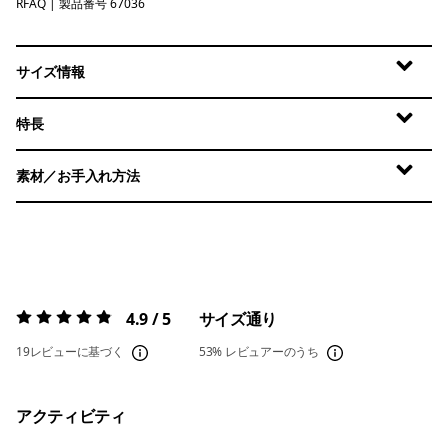
RFAQ
Royal Fren: Aqua Stone
| 製品番号 67036
サイズ情報
特長
素材／お手入れ方法
4.9 / 5
サイズ通り
評価:
4.9 / 5
19レビューに基づく
53%
レビュアーのうち
アクティビティ