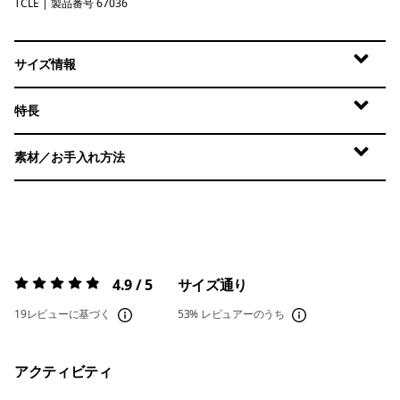
TCLE
Tropiclimb: Hot Ember
| 製品番号 67036
サイズ情報
特長
素材／お手入れ方法
4.9 / 5
サイズ通り
評価:
4.9 / 5
19レビューに基づく
53%
レビュアーのうち
アクティビティ