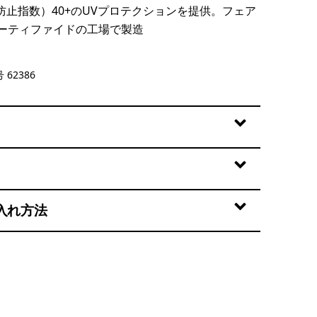
防止指数）40+のUVプロテクションを提供。フェア
ーティファイドの工場で製造
it: Lemon Zest
 62386
入れ方法