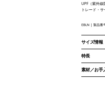
UPF（紫外線
トレード・サ
Eat the Ba
EBLN
| 製品番号
サイズ情報
特長
素材／お手