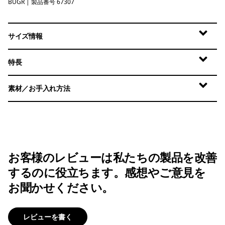
BUGR
Buckhorn Green
| 製品番号 67307
サイズ情報
特長
素材／お手入れ方法
お客様のレビューは私たちの製品を改善
するのに役立ちます。感想やご意見を
お聞かせください。
レビューを書く