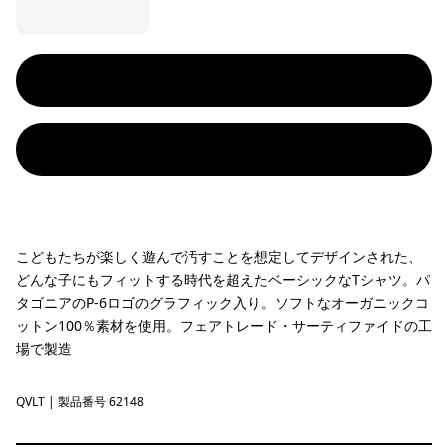
こどもたちが楽しく遊んで汚すことを想定してデザインされた、
どんな子にもフィットする時代を超えたベーシックなTシャツ。パ
タゴニアのP-6ロゴのグラフィック入り。ソフトなオーガニックコ
ットン100％素材を使用。フェアトレード・サーティファイドの工
場で製造
QVLT
Quiet Violet
| 製品番号 62148