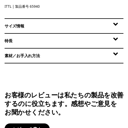
ITTL
Island Turtle: Early Teal
| 製品番号 65940
サイズ情報
特長
素材／お手入れ方法
お客様のレビューは私たちの製品を改善
するのに役立ちます。感想やご意見を
お聞かせください。