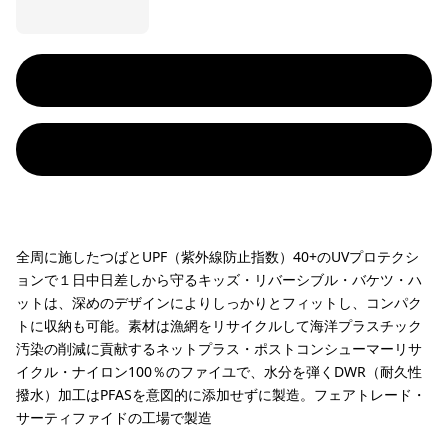
全周に施したつばとUPF（紫外線防止指数）40+のUVプロテクシ
ョンで１日中日差しから守るキッズ・リバーシブル・バケツ・ハ
ットは、深めのデザインによりしっかりとフィットし、コンパク
トに収納も可能。素材は漁網をリサイクルして海洋プラスチック
汚染の削減に貢献するネットプラス・ポストコンシューマーリサ
イクル・ナイロン100％のファイユで、水分を弾くDWR（耐久性
撥水）加工はPFASを意図的に添加せずに製造。フェアトレード・
サーティファイドの工場で製造