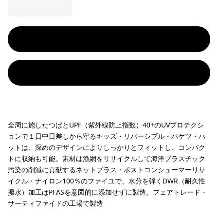
全周に施したつばとUPF（紫外線防止指数）40+のUVプロテクシ
ョンで１日中日差しから守るキッズ・リバーシブル・バケツ・ハ
ットは、深めのデザインによりしっかりとフィットし、コンパク
トに収納も可能。素材は漁網をリサイクルして海洋プラスチック
汚染の削減に貢献するネットプラス・ポストコンシューマーリサ
イクル・ナイロン100％のファイユで、水分を弾くDWR（耐久性
撥水）加工はPFASを意図的に添加せずに製造。フェアトレード・
サーティファイドの工場で製造