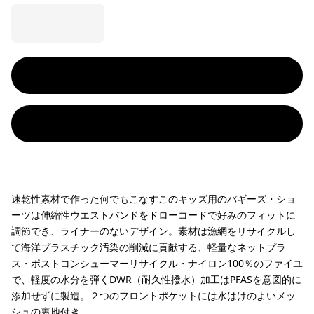
速乾性素材で作った何でもこなすこのキッズ用のバギーズ・ショ
ーツは伸縮性ウエストバンドをドローコードで好みのフィットに
調節でき、ライナーのないデザイン。素材は漁網をリサイクルし
て海洋プラスチック汚染の削減に貢献する、軽量なネットプラ
ス・ポストコンシューマーリサイクル・ナイロン100％のファイユ
で、軽度の水分を弾くDWR（耐久性撥水）加工はPFASを意図的に
添加せずに製造。２つのフロントポケットには水はけのよいメッ
シュの裏地付き