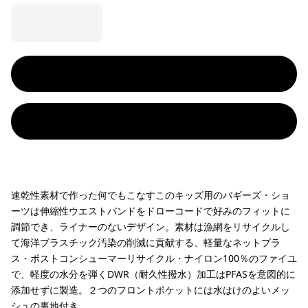
速乾性素材で作った何でもこなすこのキッズ用のバギーズ・ショ
ーツは伸縮性ウエストバンドをドローコードで好みのフィットに
調節でき、ライナーのないデザイン。素材は漁網をリサイクルし
て海洋プラスチック汚染の削減に貢献する、軽量なネットプラ
ス・ポストコンシューマーリサイクル・ナイロン100％のファイユ
で、軽度の水分を弾くDWR（耐久性撥水）加工はPFASを意図的に
添加せずに製造。２つのフロントポケットには水はけのよいメッ
シュの裏地付き