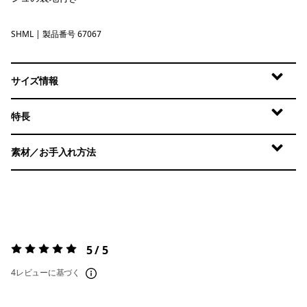
SHML
Shelly Shelly: Mellow Melon
| 製品番号 67067
サイズ情報
特長
素材／お手入れ方法
5 / 5
評価:
5 / 5
4レビューに基づく