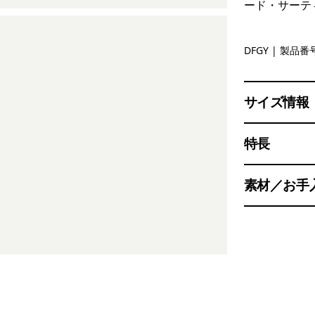
ード・サーテ
Deep Free
DFGY
| 製品番号
サイズ情報
特長
素材／お手