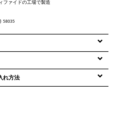
ィファイドの工場で製造
ze: Forge Grey
 58035
入れ方法