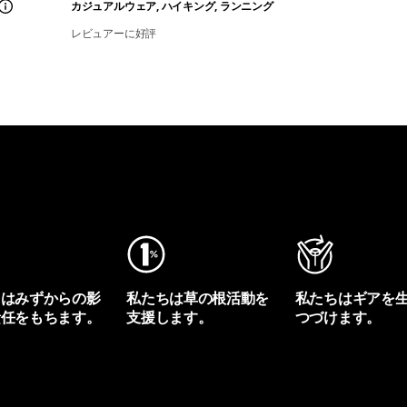
カジュアルウェア, ハイキング, ランニング
レビュアーに好評
ちはみずからの影
私たちは草の根活動を
私たちはギアを
責任をもちます。
支援します。
つづけます。
プリントを見る
アクティビズムを見る
Worn Wearを見る