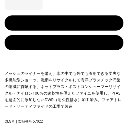
メッシュのライナーを備え、水の中でも外でも着用できる丈夫な
多機能型ショーツ。漁網をリサイクルして海洋プラスチック汚染
の削減に貢献する、ネットプラス・ポストコンシューマーリサイ
クル・ナイロン100％の速乾性を備えたファイユを使用し、PFAS
を意図的に添加しないDWR（耐久性撥水）加工済み。フェアトレ
ード・サーティファイドの工場で製造
OLGM
'95 Oval Logo: Gem Green
| 製品番号 57022