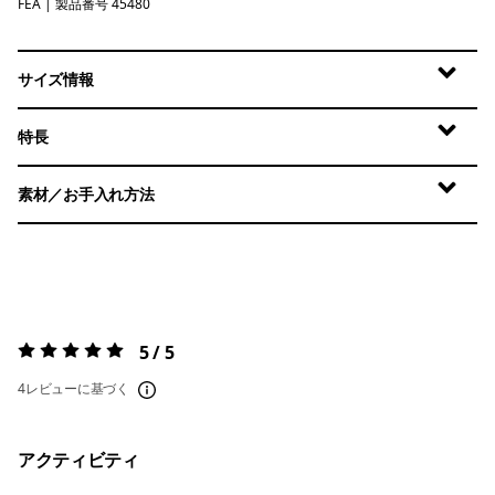
FEA
Feather Grey
| 製品番号 45480
サイズ情報
特長
素材／お手入れ方法
5 / 5
評価:
5 / 5
4レビューに基づく
アクティビティ