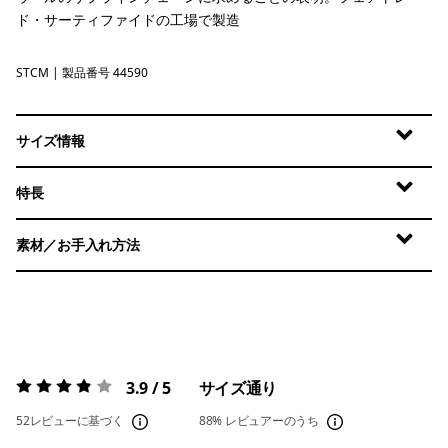
ド・サーティファイドの工場で製造
STCM
Strata Stripe: Clement Blue
| 製品番号 44590
サイズ情報
特長
素材／お手入れ方法
3.9 / 5
サイズ通り
評価:
3.9 / 5
52レビューに基づく
88%
レビュアーのうち