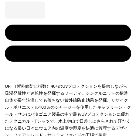
UPF（紫外線防止指数）40+のUVプロテクションを提供しながら
吸湿発散性と速乾性を発揮するフーディ。シングルニットの構造
自体が長年洗濯しても落ちない紫外線防止効果を発揮。リサイク
ル・ポリエステル100％のジャージーを使用したキャプリーン・ク
ール・サンはパタゴニア製品の中で最もUVプロテクションに優れ
たテクニカル・Tシャツで、水上や山で日差しにさらされて汗だく
になる長い日々にウェア内の温度や湿度を快適に管理するデザイ
ン。フェアトレード・サーティファイドの工場で製造