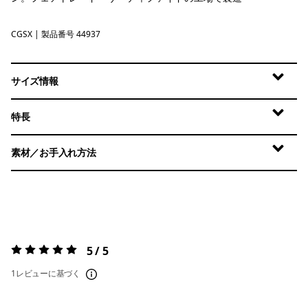
CGSX
Crisp Grey - Salt Grey X-Dye
| 製品番号 44937
サイズ情報
特長
素材／お手入れ方法
5 / 5
評価:
5 / 5
1レビューに基づく