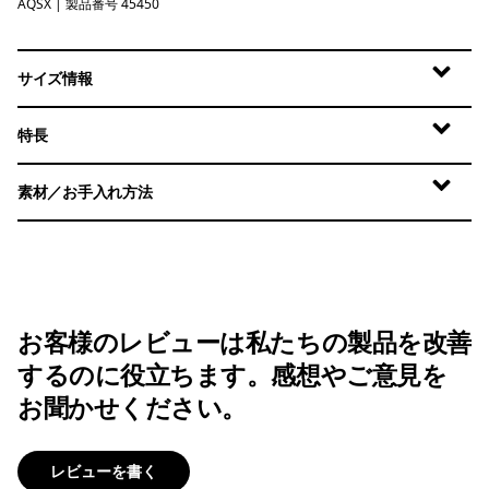
AQSX
Aqua Stone - Light Aqua Stone X-Dye
| 製品番号 45450
サイズ情報
特長
素材／お手入れ方法
お客様のレビューは私たちの製品を改善
するのに役立ちます。感想やご意見を
お聞かせください。
レビューを書く