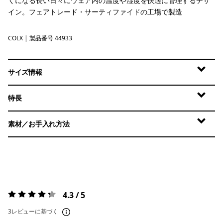
くになる長い日々にウェア内の温度や湿度を快適に管理するデザ
イン。フェアトレード・サーティファイドの工場で製造
COLX
Coal Orange - Light Coal Orange X-Dye
| 製品番号 44933
サイズ情報
特長
素材／お手入れ方法
4.3 / 5
評価:
4.3 / 5
3レビューに基づく