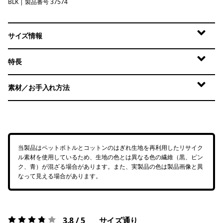
BLK
Black
| 製品番号 37574
サイズ情報
特長
素材／お手入れ方法
当製品はペットボトルとコットンのはぎれ生地を再利用したリサイク
ル素材を使用しているため、生地の色とは異なる色の繊維（黒、ピン
ク、青）が混ざる場合があります。また、実製品の色は製品画像と異
なって見える場合があります。
3.8 / 5
サイズ通り
評価:
3.8 / 5