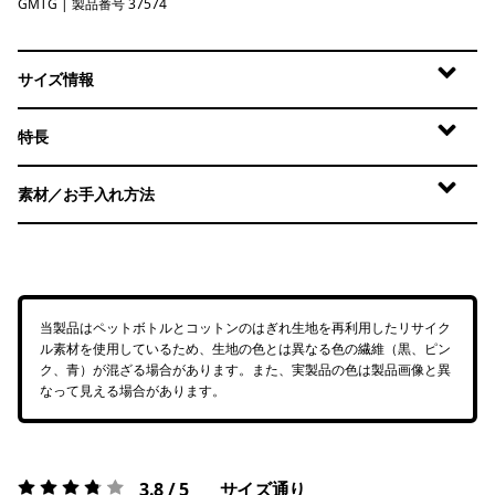
GMTG
Gumtree Green
| 製品番号 37574
サイズ情報
特長
素材／お手入れ方法
当製品はペットボトルとコットンのはぎれ生地を再利用したリサイク
ル素材を使用しているため、生地の色とは異なる色の繊維（黒、ピン
ク、青）が混ざる場合があります。また、実製品の色は製品画像と異
なって見える場合があります。
3.8 / 5
サイズ通り
評価:
3.8 / 5