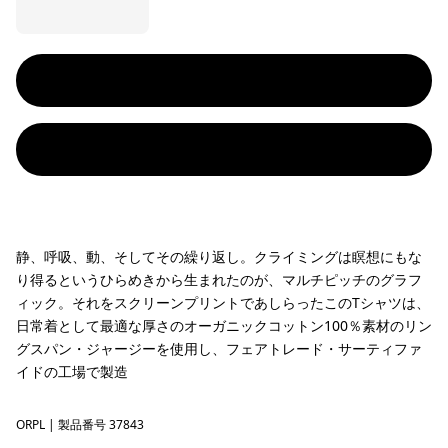
静、呼吸、動、そしてその繰り返し。クライミングは瞑想にもな
り得るというひらめきから生まれたのが、マルチピッチのグラフ
ィック。それをスクリーンプリントであしらったこのTシャツは、
日常着として最適な厚さのオーガニックコットン100％素材のリン
グスパン・ジャージーを使用し、フェアトレード・サーティファ
イドの工場で製造
ORPL
Orange Peel
| 製品番号 37843