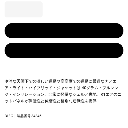
冷涼な天候下での激しい運動や高高度での運動に最適なナノエ
ア・ライト・ハイブリッド・ジャケットは 40グラム・フルレン
ジ・インサレーション、非常に軽量なシェルと裏地、R1エアのニ
ットパネルが保温性と伸縮性と格別な通気性を提供
BLSG
Blue Sage
| 製品番号 84346