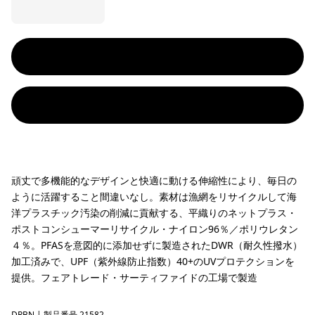
頑丈で多機能的なデザインと快適に動ける伸縮性により、毎日の
ように活躍すること間違いなし。素材は漁網をリサイクルして海
洋プラスチック汚染の削減に貢献する、平織りのネットプラス・
ポストコンシューマーリサイクル・ナイロン96％／ポリウレタン
４％。PFASを意図的に添加せずに製造されたDWR（耐久性撥水）
加工済みで、UPF（紫外線防止指数）40+のUVプロテクションを
提供。フェアトレード・サーティファイドの工場で製造
DRBN
| 製品番号 21582