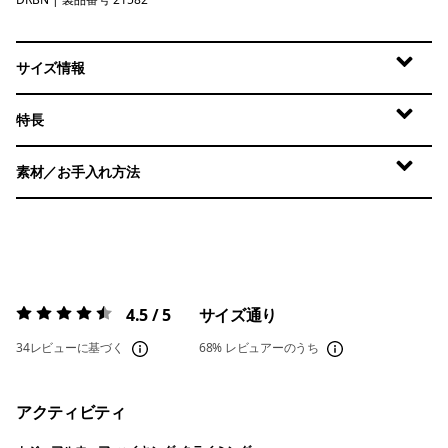
Deer Brown
サイズ情報
特長
素材／お手入れ方法
4.5 / 5
サイズ通り
評価:
4.5 / 5
34レビューに基づく
68%
レビュアーのうち
アクティビティ