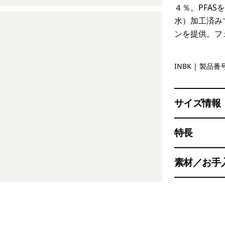
４％。PFA
水）加工済みで
ンを提供。フ
Ink Black
INBK
| 製品番号
サイズ情報
特長
素材／お手