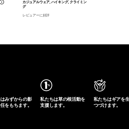
カジュアルウェア, ハイキング, クライミン
グ
レビュアーに好評
ちはみずからの影
私たちは草の根活動を
私たちはギアを
責任をもちます。
支援します。
つづけます。
プリントを見る
アクティビズムを見る
Worn Wearを見る