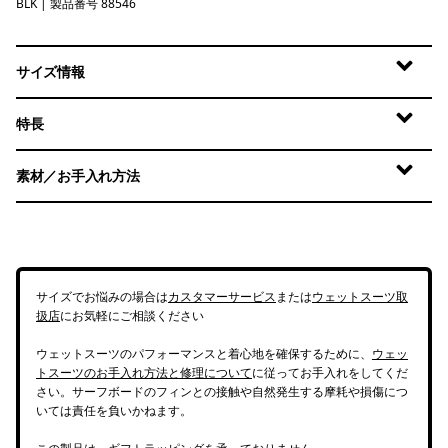
BLK
Black
| 製品番号 88546
サイズ情報
特長
素材／お手入れ方法
サイズでお悩みの場合は
カスタマーサービス
または
ウェットスーツ取
扱店
にお気軽にご相談ください
ウェットスーツのパフォーマンスと着心地を確保するために、
ウェッ
トスーツのお手入れ方法と修理について
に従ってお手入れをしてくだ
さい。サーフボードのフィンとの接触や自然発生する摩耗や損傷につ
いては責任を負いかねます。