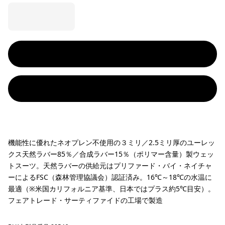
機能性に優れたネオプレン不使用の３ミリ／2.5ミリ厚のユーレッ
クス天然ラバー85％／合成ラバー15％（ポリマー含量）製ウェッ
トスーツ。天然ラバーの供給元はプリファード・バイ・ネイチャ
ーによるFSC（森林管理協議会）認証済み。16℃～18℃の水温に
最適（※米国カリフォルニア基準、日本ではプラス約5℃目安）。
フェアトレード・サーティファイドの工場で製造