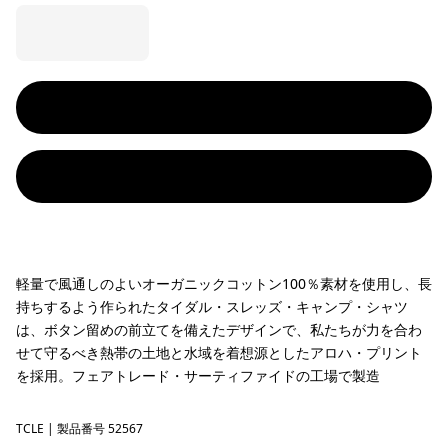
軽量で風通しのよいオーガニックコットン100％素材を使用し、長
持ちするよう作られたタイダル・スレッズ・キャンプ・シャツ
は、ボタン留めの前立てを備えたデザインで、私たちが力を合わ
せて守るべき熱帯の土地と水域を着想源としたアロハ・プリント
を採用。フェアトレード・サーティファイドの工場で製造
TCLE
Tropiclimb: Hot Ember
| 製品番号 52567