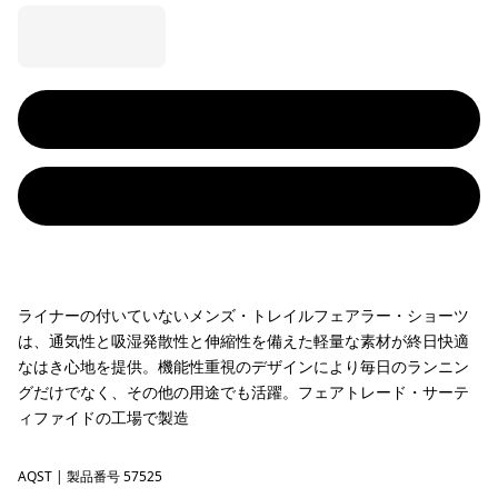
ライナーの付いていないメンズ・トレイルフェアラー・ショーツ
は、通気性と吸湿発散性と伸縮性を備えた軽量な素材が終日快適
なはき心地を提供。機能性重視のデザインにより毎日のランニン
グだけでなく、その他の用途でも活躍。フェアトレード・サーテ
ィファイドの工場で製造
AQST
Aqua Stone
| 製品番号 57525