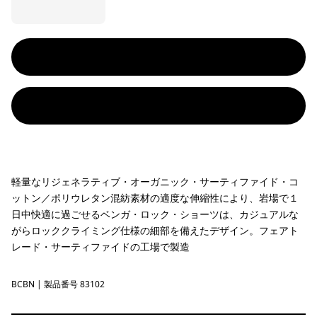
軽量なリジェネラティブ・オーガニック・サーティファイド・コ
ットン／ポリウレタン混紡素材の適度な伸縮性により、岩場で１
日中快適に過ごせるベンガ・ロック・ショーツは、カジュアルな
がらロッククライミング仕様の細部を備えたデザイン。フェアト
レード・サーティファイドの工場で製造
BCBN
Bobcat Brown
| 製品番号 83102