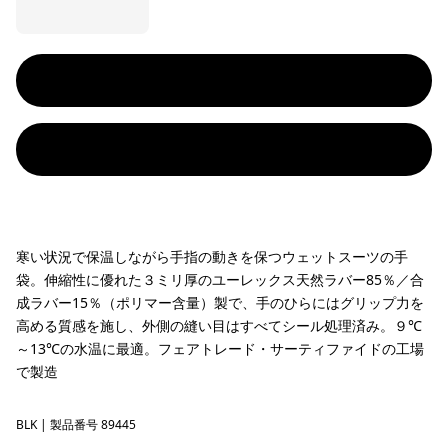
寒い状況で保温しながら手指の動きを保つウェットスーツの手
袋。伸縮性に優れた３ミリ厚のユーレックス天然ラバー85％／合
成ラバー15％（ポリマー含量）製で、手のひらにはグリップ力を
高める質感を施し、外側の縫い目はすべてシール処理済み。９℃
～13℃の水温に最適。フェアトレード・サーティファイドの工場
で製造
BLK
Black
| 製品番号 89445