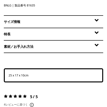
BNLG
Bundle Green
| 製品番号 81635
サイズ情報
特長
素材／お手入れ方法
25 x 17 x 10cm
5 / 5
評価:
5 / 5
4レビューに基づく